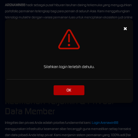
ARENAWIN88
hadir sebagai pusat hiburan taruhan daring terkemuka yang menyuguhkan
portofolio permainan terlengkap bagi para pemain di seluruh Asia. Kami menggabungkan
teknologi mutakhir dengan variasi permainan luas untuk menciptakan ekosistem judi online
yang aman, adil, dan menghibur.
×
Produk Unggulan
Arenawin88
:
Sportsbook & Kasino
Kami menawarkan pengalaman bertaruh yang kompetitif melalui dua pilar utama kami:
Silahkan login terlebih dahulu.
ARENAWIN88 Sportsbook:
Akses ke lebih dari 10.000 bursa taruhan olahraga setiap bulan
dengan nilai odds terbaik untuk liga-liga besar dunia.
ARENAWIN88 Casino:
Nikmati lebih dari 100 variasi permainan populer mulai dari Baccarat,
Roulette, hingga koleksi slot gacor dengan RTP tinggi.
OK
Keamanan Terjamin & Privasi
Data Member
Integritas dan privasi Anda adalah prioritas fundamental kami.
Login Arenawin88
menggunakan infrastruktur keamanan siber tercanggih guna memastikan setiap transaksi
dan data pribadi Anda tetap privat. Kami menjamin sistem permainan yang 100% adil (fair