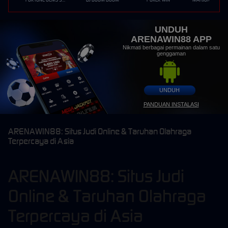
UNDUH
ARENAWIN88 APP
Nikmati berbagai permainan dalam satu
genggaman
UNDUH
PANDUAN INSTALASI
ARENAWIN88: Situs Judi Online & Taruhan Olahraga
Terpercaya di Asia
ARENAWIN88: Situs Judi
Online & Taruhan Olahraga
Terpercaya di Asia