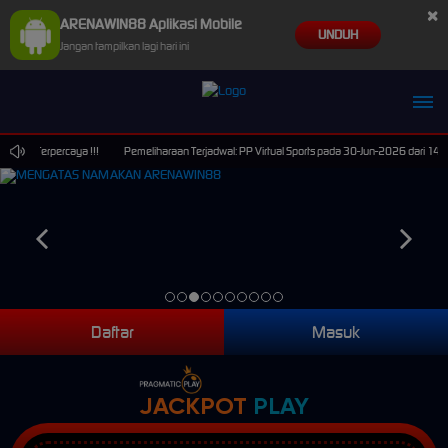
×
ARENAWIN88 Aplikasi Mobile
UNDUH
Jangan tampilkan lagi hari ini
aling Terpercaya !!!
Pemeliharaan Terjadwal: PP Virtual Sports pada 30-Jun-2026 dari 14.5
Daftar
Masuk
JACKPOT
PLAY