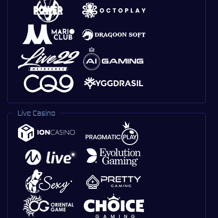
Live Casino