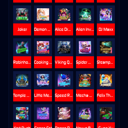
Joker
Demon Fox
Alice Dream
Alien Invasion
DJ Maxx
Robinhood Quest
Cooking Red
Viking Quest
Spider Woman
Steampunk Heist
Temple of Horus
Little Mermaid
Speed Runner
Mecha Kaiju
Felix The Robber