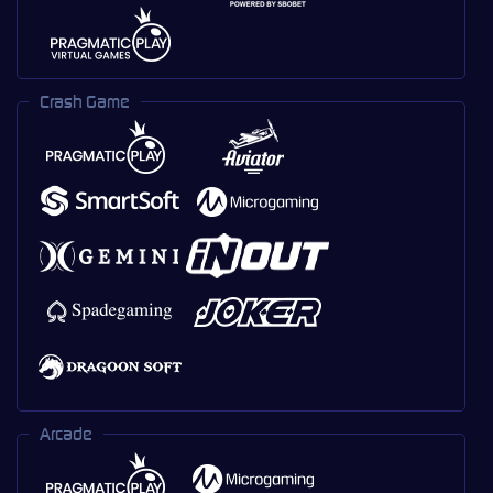
Crash Game
Arcade