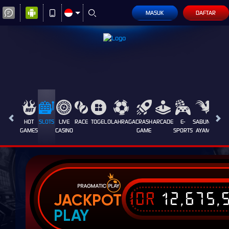
MASUK
DAFTAR
HOT
SLOTS
LIVE
RACE
TOGEL
OLAHRAGA
CRASH
ARCADE
E-
SABUNG
PROM
GAMES
CASINO
GAME
SPORTS
AYAM
IDR
12,675,
JACKPOT
PLAY