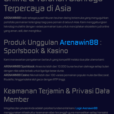
Terpercaya di Asia
ARENAWIN88
hadir sebagai pusat hiburan taruhan daring terkemuka yang menyuguhkan
portofolio permainan terlengkap bagi para pemain di seluruh Asia. Kami menggabungkan
teknologi mutakhir dengan variasi permainan luas untuk menciptakan ekosistem judi online
yang aman, adil, dan menghibur.
Produk Unggulan
Arenawin88
:
Sportsbook & Kasino
Kami menawarkan pengalaman bertaruh yang kompetitif melalui dua pilar utama kami:
ARENAWIN88 Sportsbook:
Akses ke lebih dari 10.000 bursa taruhan olahraga setiap bulan
dengan nilai odds terbaik untuk liga-liga besar dunia.
ARENAWIN88 Casino:
Nikmati lebih dari 100 variasi permainan populer mulai dari Baccarat,
Roulette, hingga koleksi slot gacor dengan RTP tinggi.
Keamanan Terjamin & Privasi Data
Member
Integritas dan privasi Anda adalah prioritas fundamental kami.
Login Arenawin88
menggunakan infrastruktur keamanan siber tercanggih guna memastikan setiap transaksi