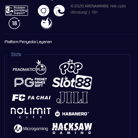
©2026 ARENAWIN88. Hak cipta
dilindungi | 18+
Platform Penyedia Layanan
Slots