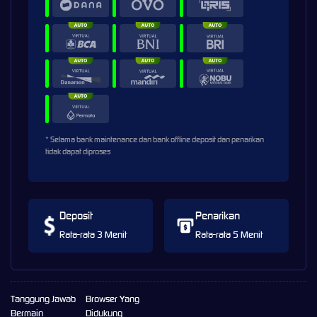
* Selama bank maintenance dan bank offline deposit dan penarikan
tidak dapat diproses
Deposit
Penarikan
Rata-rata 3 Menit
Rata-rata 5 Menit
Tanggung Jawab
Browser Yang
Bermain
Didukung