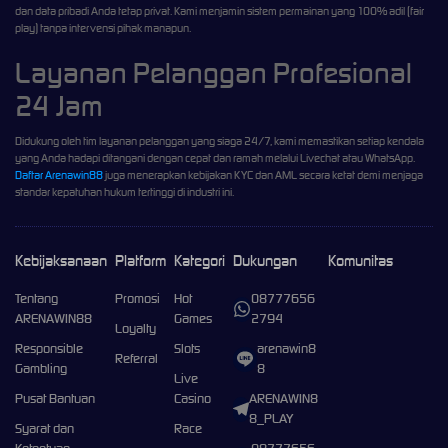
dan data pribadi Anda tetap privat. Kami menjamin sistem permainan yang 100% adil (fair
play) tanpa intervensi pihak manapun.
Layanan Pelanggan Profesional
24 Jam
Didukung oleh tim layanan pelanggan yang siaga 24/7, kami memastikan setiap kendala
yang Anda hadapi ditangani dengan cepat dan ramah melalui Livechat atau WhatsApp.
Daftar Arenawin88
juga menerapkan kebijakan KYC dan AML secara ketat demi menjaga
standar kepatuhan hukum tertinggi di industri ini.
Kebijaksanaan
Platform
Kategori
Dukungan
Komunitas
Tentang
Promosi
Hot
08777656
ARENAWIN88
Games
2794
Loyalty
Responsible
Slots
arenawin8
Referral
Gambling
8
Live
Pusat Bantuan
Casino
ARENAWIN8
8_PLAY
Syarat dan
Race