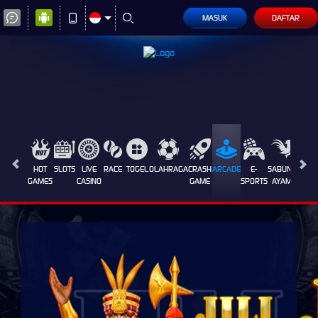
MASUK
DAFTAR
HOT
SLOTS
LIVE
RACE
TOGEL
OLAHRAGA
CRASH
ARCADE
E-
SABUNG
PROM
GAMES
CASINO
GAME
SPORTS
AYAM