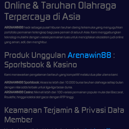
Online & Taruhan Olahraga
Terpercaya di Asia
ARENAWIN88
hadir sebagai pusat hiburan taruhan daring terkemuka yang menyuguhkan
portofolio permainan terlengkap bagi para pemain di seluruh Asia. Kami menggabungkan
teknologi mutakhir dengan variasi permainan luas untuk menciptakan ekosistem judi online
yang aman, adil, dan menghibur.
Produk Unggulan
Arenawin88
:
Sportsbook & Kasino
Kami menawarkan pengalaman bertaruh yang kompetitif melalui dua pilar utama kami:
ARENAWIN88 Sportsbook:
Akses ke lebih dari 10.000 bursa taruhan olahraga setiap bulan
dengan nilai odds terbaik untuk liga-liga besar dunia.
ARENAWIN88 Casino:
Nikmati lebih dari 100 variasi permainan populer mulai dari Baccarat,
Roulette, hingga koleksi slot gacor dengan RTP tinggi.
Keamanan Terjamin & Privasi Data
Member