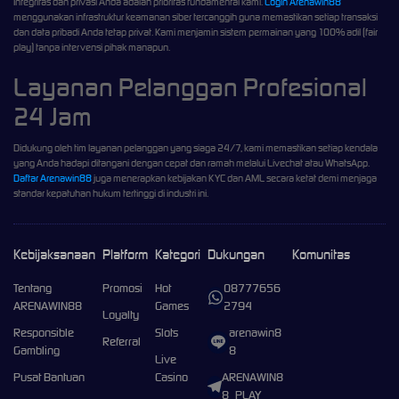
Integritas dan privasi Anda adalah prioritas fundamental kami.
Login Arenawin88
menggunakan infrastruktur keamanan siber tercanggih guna memastikan setiap transaksi
dan data pribadi Anda tetap privat. Kami menjamin sistem permainan yang 100% adil (fair
play) tanpa intervensi pihak manapun.
Layanan Pelanggan Profesional
24 Jam
Didukung oleh tim layanan pelanggan yang siaga 24/7, kami memastikan setiap kendala
yang Anda hadapi ditangani dengan cepat dan ramah melalui Livechat atau WhatsApp.
Daftar Arenawin88
juga menerapkan kebijakan KYC dan AML secara ketat demi menjaga
standar kepatuhan hukum tertinggi di industri ini.
Kebijaksanaan
Platform
Kategori
Dukungan
Komunitas
Tentang
Promosi
Hot
08777656
ARENAWIN88
Games
2794
Loyalty
Responsible
Slots
arenawin8
Referral
Gambling
8
Live
Pusat Bantuan
Casino
ARENAWIN8
8_PLAY