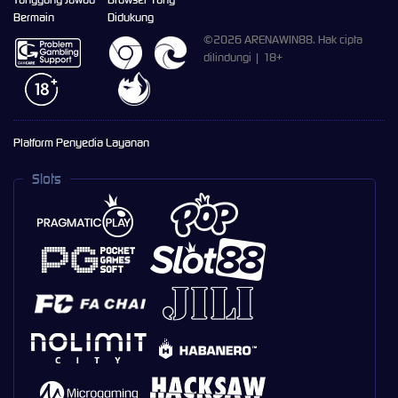
Bermain
Didukung
©2026 ARENAWIN88. Hak cipta
dilindungi | 18+
Platform Penyedia Layanan
Slots