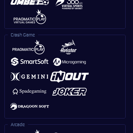
Crash Game
Arcade