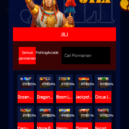
JILI
Semua
Fishing
Arcade
permainan
RTP
85%
RTP
94%
RTP
79%
RTP
80%
RTP
86%
Ocean King Jackpot
Dragon Fortune
Boom Legend
Jackpot Fishing 2
Circus Jackpot
RTP
83%
RTP
86%
RTP
86%
RTP
81%
RTP
92%
Crazy Hunter
Mega Fishing
Happy Fishing
Dinosaur Tycoon II
Secret Treasure