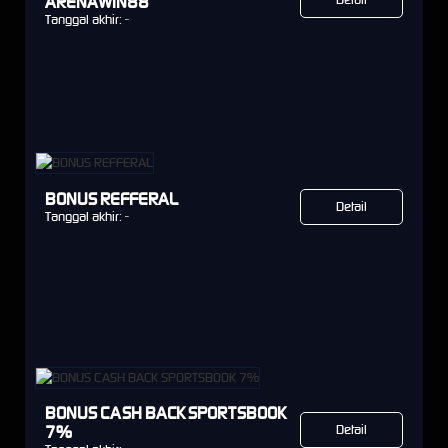
ARENAWIN88
Tanggal akhir:
-
BONUS REFFERAL
Detail
Tanggal akhir:
-
BONUS CASH BACK SPORTSBOOK
7%
Detail