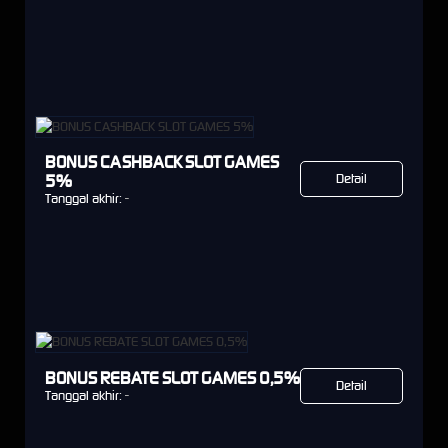
BONUS CASHBACK SLOT GAMES
5%
Detail
Tanggal akhir:
-
BONUS REBATE SLOT GAMES 0,5%
Detail
Tanggal akhir:
-