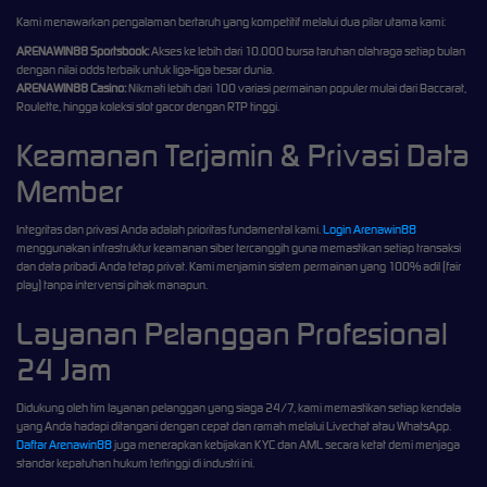
Kami menawarkan pengalaman bertaruh yang kompetitif melalui dua pilar utama kami:
ARENAWIN88 Sportsbook:
Akses ke lebih dari 10.000 bursa taruhan olahraga setiap bulan
dengan nilai odds terbaik untuk liga-liga besar dunia.
ARENAWIN88 Casino:
Nikmati lebih dari 100 variasi permainan populer mulai dari Baccarat,
Roulette, hingga koleksi slot gacor dengan RTP tinggi.
Keamanan Terjamin & Privasi Data
Member
Integritas dan privasi Anda adalah prioritas fundamental kami.
Login Arenawin88
menggunakan infrastruktur keamanan siber tercanggih guna memastikan setiap transaksi
dan data pribadi Anda tetap privat. Kami menjamin sistem permainan yang 100% adil (fair
play) tanpa intervensi pihak manapun.
Layanan Pelanggan Profesional
24 Jam
Didukung oleh tim layanan pelanggan yang siaga 24/7, kami memastikan setiap kendala
yang Anda hadapi ditangani dengan cepat dan ramah melalui Livechat atau WhatsApp.
Daftar Arenawin88
juga menerapkan kebijakan KYC dan AML secara ketat demi menjaga
standar kepatuhan hukum tertinggi di industri ini.