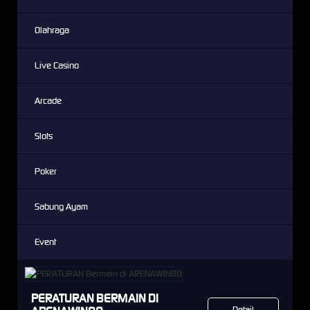
Olahraga
Live Casino
Arcade
Slots
Poker
Sabung Ayam
Event
PERATURAN BERMAIN DI
Detail