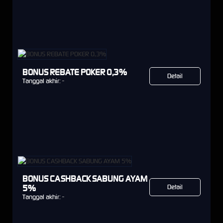
BONUS REBATE POKER 0,3%
Detail
Tanggal akhir:
-
BONUS CASHBACK SABUNG AYAM
5%
Detail
Tanggal akhir:
-