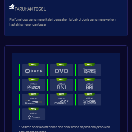
TARUHAN TOGEL
Platform togel yang menarik dari perusahan terbaik di dunia yang menawarkan
hadiah kemenangan besar
* Selama bank maintenance dan bank offline deposit dan penarikan
tidak dapat diproses