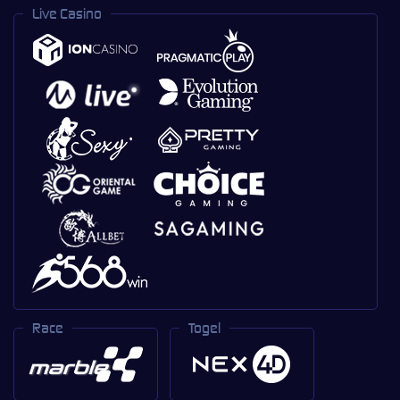
Live Casino
Race
Togel