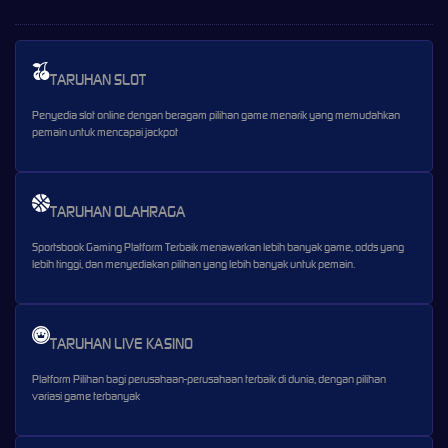
TARUHAN SLOT
Penyedia slot online dengan beragam pilihan game menarik yang memudahkan
pemain untuk mencapai jackpot
TARUHAN OLAHRAGA
Sportsbook Gaming Platform Terbaik menawarkan lebih banyak game, odds yang
lebih tinggi, dan menyediakan pilihan yang lebih banyak untuk pemain.
TARUHAN LIVE KASINO
Platform Pilihan bagi perusahaan-perusahaan terbaik di dunia, dengan pilihan
variasi game terbanyak