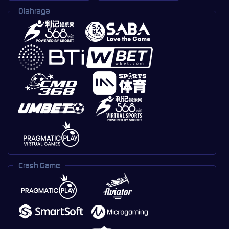
Olahraga
Crash Game