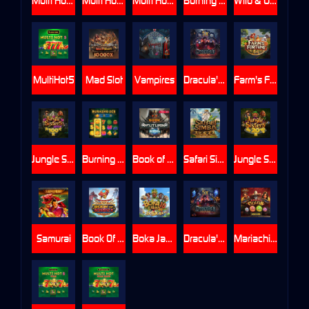
Multi Hot Ways
Multi Hot 20
Multi Hot 40
Burning Ice 40
Wild & Gods
MultiHot5
Mad Slot
Vampires
Dracula's Fortune
Farm's Fortune
Jungle Sisters Deluxe
Burning Ice
Book of Futuria
Safari Simba
Jungle Sisters
Samurai
Book Of Bonanza
Boka Jamba 10
Dracula's Fortune Halloween Edition
Mariachi Coins