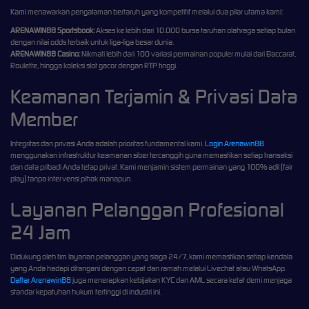
Kami menawarkan pengalaman bertaruh yang kompetitif melalui dua pilar utama kami:
ARENAWIN88 Sportsbook:
Akses ke lebih dari 10.000 bursa taruhan olahraga setiap bulan
dengan nilai odds terbaik untuk liga-liga besar dunia.
ARENAWIN88 Casino:
Nikmati lebih dari 100 variasi permainan populer mulai dari Baccarat,
Roulette, hingga koleksi slot gacor dengan RTP tinggi.
Keamanan Terjamin & Privasi Data
Member
Integritas dan privasi Anda adalah prioritas fundamental kami.
Login Arenawin88
menggunakan infrastruktur keamanan siber tercanggih guna memastikan setiap transaksi
dan data pribadi Anda tetap privat. Kami menjamin sistem permainan yang 100% adil (fair
play) tanpa intervensi pihak manapun.
Layanan Pelanggan Profesional
24 Jam
Didukung oleh tim layanan pelanggan yang siaga 24/7, kami memastikan setiap kendala
yang Anda hadapi ditangani dengan cepat dan ramah melalui Livechat atau WhatsApp.
Daftar Arenawin88
juga menerapkan kebijakan KYC dan AML secara ketat demi menjaga
standar kepatuhan hukum tertinggi di industri ini.