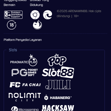
Bermain
Didukung
©2026 ARENAWIN88. Hak cipta
dilindungi | 18+
Platform Penyedia Layanan
Slots