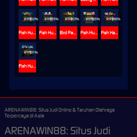
RTP
82%
RTP
85%
RTP
83%
RTP
95%
RTP
86%
Fish Hunter 2 EX-Newbie
Fish Hunter 2 EX-My Club
Bird Paradise
Fish Hunter Spongebob
Fish Haiba
RTP
91%
Fish Hunting: Li Kui Pi Yu
ARENAWIN88: Situs Judi Online & Taruhan Olahraga
Terpercaya di Asia
ARENAWIN88: Situs Judi