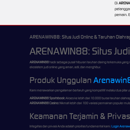
Di
ARENA
pelanggan
pemain. 
ARENAWIN88: Situs Judi Online & Taruhan Olahrag
ARENAWIN88: Situs Judi
ARENAWIN88
hadir sebagai pusat hiburan taruhan daring terkemuka yang
ekosistem judi online yang aman, adil, dan menghibur.
Produk Unggulan
Arenawin
Kami menawarkan pengalaman bertaruh yang kompetitif melalui dua pilar 
ARENAWIN88 Sportsbook:
Akses ke lebih dari 10.000 bursa taruhan olahraga
ARENAWIN88 Casino:
Nikmati lebih dari 100 variasi permainan populer mulai
Keamanan Terjamin & Priva
Integritas dan privasi Anda adalah prioritas fundamental kami.
Login Arena