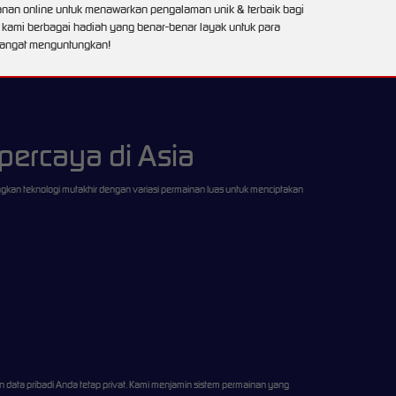
anan online untuk menawarkan pengalaman unik & terbaik bagi
kami berbagai hadiah yang benar-benar layak untuk para
sangat menguntungkan!
percaya di Asia
gkan teknologi mutakhir dengan variasi permainan luas untuk menciptakan
 data pribadi Anda tetap privat. Kami menjamin sistem permainan yang