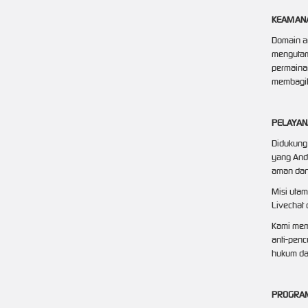
KEAMAN
Domain am
mengutam
permaina
membagika
PELAYAN
Didukung 
yang Anda
aman dan 
Misi utam
Livechat
Kami mem
anti-penc
hukum da
PROGRAM