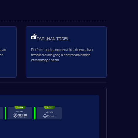
TARUHAN TOGEL
haan
Platform togel yang menarik dari perusahan
ame
terbaik di dunia yang menawarkan hadiah
kemenangan besar