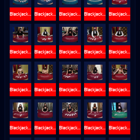
Blackjack_Silver_4
Blackjack_Silver_5
Blackjack_Silver_6
Blackjack_Silver_7
Blackjack_VIP_A
Blackjack_VIP_Alpha
Blackjack_VIP_B
Blackjack_VIP_Beta
Blackjack_VIP_C
Blackjack_VIP_D
Blackjack_VIP_E
Blackjack_VIP_G
Blackjack_VIP_Gamma
Blackjack_VIP_H
Blackjack_VIP_I
Blackjack_VIP_L
Blackjack_VIP_M
Blackjack_VIP_N
Blackjack_VIP_Q
Blackjack_VIP_x