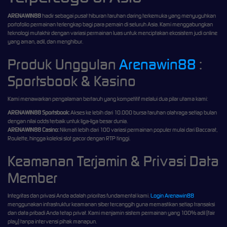
ARENAWIN88
hadir sebagai pusat hiburan taruhan daring terkemuka yang menyuguhkan
portofolio permainan terlengkap bagi para pemain di seluruh Asia. Kami menggabungkan
teknologi mutakhir dengan variasi permainan luas untuk menciptakan ekosistem judi online
yang aman, adil, dan menghibur.
Produk Unggulan
Arenawin88
:
Sportsbook & Kasino
Kami menawarkan pengalaman bertaruh yang kompetitif melalui dua pilar utama kami:
ARENAWIN88 Sportsbook:
Akses ke lebih dari 10.000 bursa taruhan olahraga setiap bulan
dengan nilai odds terbaik untuk liga-liga besar dunia.
ARENAWIN88 Casino:
Nikmati lebih dari 100 variasi permainan populer mulai dari Baccarat,
Roulette, hingga koleksi slot gacor dengan RTP tinggi.
Keamanan Terjamin & Privasi Data
Member
Integritas dan privasi Anda adalah prioritas fundamental kami.
Login Arenawin88
menggunakan infrastruktur keamanan siber tercanggih guna memastikan setiap transaksi
dan data pribadi Anda tetap privat. Kami menjamin sistem permainan yang 100% adil (fair
play) tanpa intervensi pihak manapun.