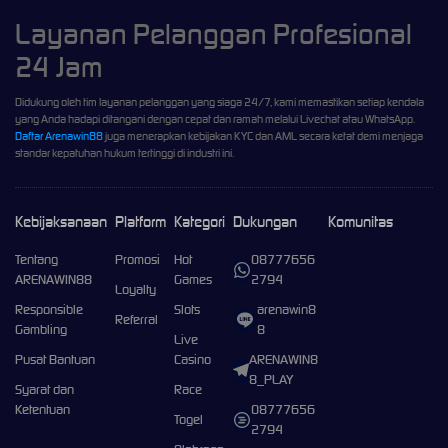
Layanan Pelanggan Profesional
24 Jam
Didukung oleh tim layanan pelanggan yang siaga 24/7, kami memastikan setiap kendala
yang Anda hadapi ditangani dengan cepat dan ramah melalui Livechat atau WhatsApp.
Daftar Arenawin88
juga menerapkan kebijakan KYC dan AML secara ketat demi menjaga
standar kepatuhan hukum tertinggi di industri ini.
Kebijaksanaan
Platform
Kategori
Dukungan
Komunitas
Tentang
Promosi
Hot
08777656
ARENAWIN88
Games
2794
Loyalty
Responsible
Slots
arenawin8
Referral
Gambling
8
Live
Pusat Bantuan
Casino
ARENAWIN8
8_PLAY
Syarat dan
Race
Ketentuan
08777656
Togel
2794