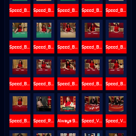
Speed_Baccarat_C
Speed_Baccarat_D
Speed_Baccarat_E
Speed_Baccarat_F
Speed_Baccarat_G
Speed_Baccarat_H
Speed_Baccarat_I
Speed_Baccarat_J
Speed_Baccarat_k
Speed_Baccarat_L
Speed_Baccarat_N
Speed_Baccarat_O
Speed_Baccarat_P
Speed_Baccarat_Q
Speed_Baccarat_R
Speed_Baccarat_S
Speed_Roulette
Always 9 Baccarat
Speed_VIP_Blackjack_A
Speed_VIP_Blackjack_B