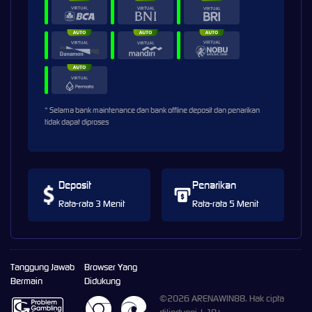
* Selama bank maintenance dan bank offline deposit dan penarikan
tidak dapat diproses
Deposit
Penarikan
Rata-rata 3 Menit
Rata-rata 5 Menit
Tanggung Jawab
Browser Yang
Bermain
Didukung
©2026 ARENAWIN88. Hak cipta