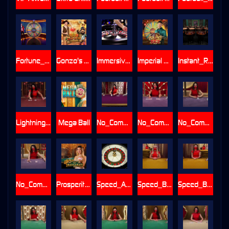
Fortune_Wheel
Gonzo's Treasure Map
Immersive_Roulette
Imperial Quest
Instant_Roulette
Lightning_Baccarat
Mega Ball
No_Comm_Baccarat
No_Comm_Speed_Baccarat_A
No_Comm_Speed_Baccarat_B
No_Comm_Speed_Baccarat_C
Prosperity Tree Baccarat
Speed_Auto_Roulette
Speed_Baccarat_A
Speed_Baccarat_B