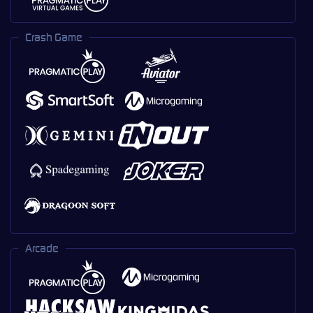
Crash Game
Arcade