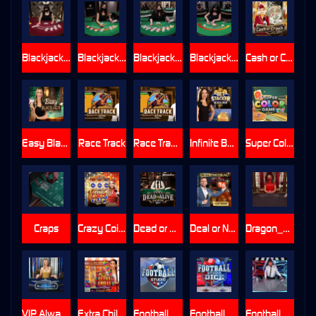
Blackjack_VIP_Z
Blackjack_White_A
Blackjack_White_B
Blackjack_White_C
Cash or Crash
Easy Blackjack
Race Track
Race Track First Person
Infinite Bet Stacker Blackjack
Super Color Game
Craps
Crazy Coin Flip
Dead or Alive: Saloon
Deal or No Deal
Dragon_Tiger
VIP Always 6 Blackjack 1
Extra Chilli Epic Spin
Football Studio
Football Studio Dice
Football_Studio