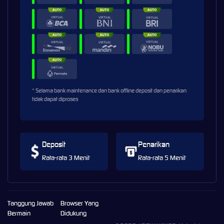
* Selama bank maintenance dan bank offline deposit dan penarikan
tidak dapat diproses
Deposit
Penarikan
Rata-rata 3 Menit
Rata-rata 5 Menit
Tanggung Jawab
Browser Yang
Bermain
Didukung