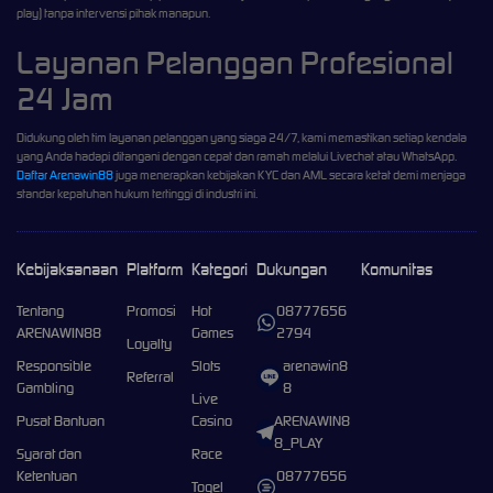
play) tanpa intervensi pihak manapun.
Layanan Pelanggan Profesional
24 Jam
Didukung oleh tim layanan pelanggan yang siaga 24/7, kami memastikan setiap kendala
yang Anda hadapi ditangani dengan cepat dan ramah melalui Livechat atau WhatsApp.
Daftar Arenawin88
juga menerapkan kebijakan KYC dan AML secara ketat demi menjaga
standar kepatuhan hukum tertinggi di industri ini.
Kebijaksanaan
Platform
Kategori
Dukungan
Komunitas
Tentang
Promosi
Hot
08777656
ARENAWIN88
Games
2794
Loyalty
Responsible
Slots
arenawin8
Referral
Gambling
8
Live
Pusat Bantuan
Casino
ARENAWIN8
8_PLAY
Syarat dan
Race
Ketentuan
08777656
Togel