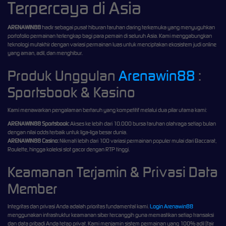
Terpercaya di Asia
ARENAWIN88
hadir sebagai pusat hiburan taruhan daring terkemuka yang menyuguhkan
portofolio permainan terlengkap bagi para pemain di seluruh Asia. Kami menggabungkan
teknologi mutakhir dengan variasi permainan luas untuk menciptakan ekosistem judi online
yang aman, adil, dan menghibur.
Produk Unggulan
Arenawin88
:
Sportsbook & Kasino
Kami menawarkan pengalaman bertaruh yang kompetitif melalui dua pilar utama kami:
ARENAWIN88 Sportsbook:
Akses ke lebih dari 10.000 bursa taruhan olahraga setiap bulan
dengan nilai odds terbaik untuk liga-liga besar dunia.
ARENAWIN88 Casino:
Nikmati lebih dari 100 variasi permainan populer mulai dari Baccarat,
Roulette, hingga koleksi slot gacor dengan RTP tinggi.
Keamanan Terjamin & Privasi Data
Member
Integritas dan privasi Anda adalah prioritas fundamental kami.
Login Arenawin88
menggunakan infrastruktur keamanan siber tercanggih guna memastikan setiap transaksi
dan data pribadi Anda tetap privat. Kami menjamin sistem permainan yang 100% adil (fair