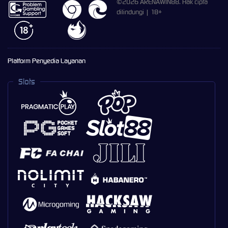
©2026 ARENAWIN88. Hak cipta
dilindungi | 18+
Platform Penyedia Layanan
Slots