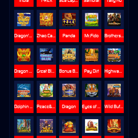
India
T-REX
Sea Captain
Samurai
Tally Ho
Dragon's Riches
Zhao Cai Jin Bao
Panda
Mr.Fido
Brothers Kingdom
Dragon Gold
Great Blue
Bonus Bears
Pay Dirt
Highway King
Dolphin Reef
Peace&Long Life
Dragon
Eyes of Fortune
Wild Buffalo