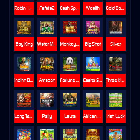
Robin Hood
Fafafa2
Cash Spark
Wealth
Gold Bonanza
Boy King
Water Margin
Monkey Slots
Big Shot
Silver
Indihn Dkehming
Amazon
Fortune Panda
Caster Surprise
Three Kingdoms
Long Teng Hu Xiao
Rally
Laura
African Wildlife
Irish Luck