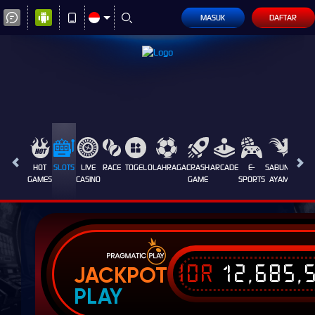
MASUK
DAFTAR
HOT
SLOTS
LIVE
RACE
TOGEL
OLAHRAGA
CRASH
ARCADE
E-
SABUNG
PROM
GAMES
CASINO
GAME
SPORTS
AYAM
IDR
12,685,
JACKPOT
PLAY