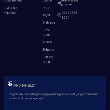
Pusat Bantuan
Casino
ARENAWIN8
8_PLAY
Syarat dan
Race
Ketentuan
08777656
Togel
2794
Olahraga
Crash
Game
Arcade
E-Sports
Sabung
Ayam
TARUHAN SLOT
Penyedia slot online dengan beragam pilihan game menarik yang memudahkan
pemain untuk mencapai jackpot