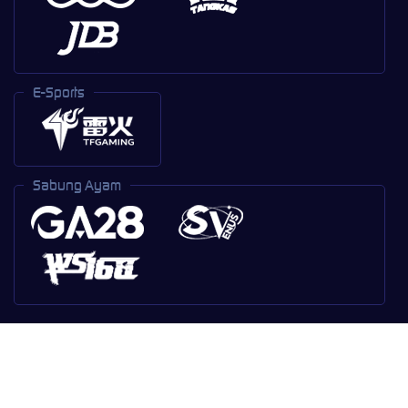
E-Sports
Sabung Ayam