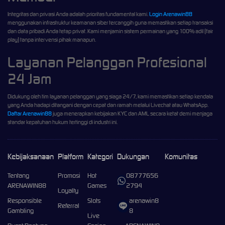
Integritas dan privasi Anda adalah prioritas fundamental kami.
Login Arenawin88
menggunakan infrastruktur keamanan siber tercanggih guna memastikan setiap transaksi
dan data pribadi Anda tetap privat. Kami menjamin sistem permainan yang 100% adil (fair
play) tanpa intervensi pihak manapun.
Layanan Pelanggan Profesional
24 Jam
Didukung oleh tim layanan pelanggan yang siaga 24/7, kami memastikan setiap kendala
yang Anda hadapi ditangani dengan cepat dan ramah melalui Livechat atau WhatsApp.
Daftar Arenawin88
juga menerapkan kebijakan KYC dan AML secara ketat demi menjaga
standar kepatuhan hukum tertinggi di industri ini.
Kebijaksanaan
Platform
Kategori
Dukungan
Komunitas
Tentang
Promosi
Hot
08777656
ARENAWIN88
Games
2794
Loyalty
Responsible
Slots
arenawin8
Referral
Gambling
8
Live