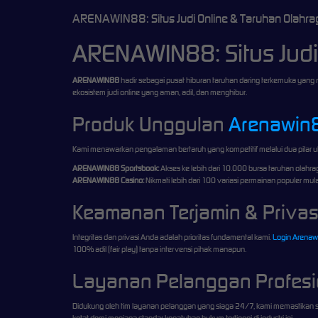
ARENAWIN88: Situs Judi Online & Taruhan Olahrag
ARENAWIN88: Situs Judi
ARENAWIN88
hadir sebagai pusat hiburan taruhan daring terkemuka yang
ekosistem judi online yang aman, adil, dan menghibur.
Produk Unggulan
Arenawin
Kami menawarkan pengalaman bertaruh yang kompetitif melalui dua pilar 
ARENAWIN88 Sportsbook:
Akses ke lebih dari 10.000 bursa taruhan olahraga
ARENAWIN88 Casino:
Nikmati lebih dari 100 variasi permainan populer mulai
Keamanan Terjamin & Priva
Integritas dan privasi Anda adalah prioritas fundamental kami.
Login Arena
100% adil (fair play) tanpa intervensi pihak manapun.
Layanan Pelanggan Profesi
Didukung oleh tim layanan pelanggan yang siaga 24/7, kami memastikan s
ketat demi menjaga standar kepatuhan hukum tertinggi di industri ini.