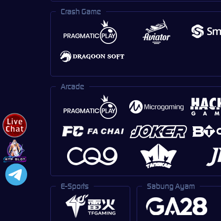
Crash Game
Arcade
E-Sports
Sabung Ayam