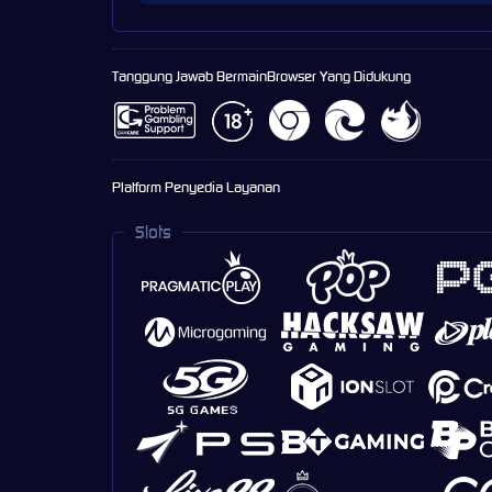
Tanggung Jawab Bermain
Browser Yang Didukung
Platform Penyedia Layanan
Slots