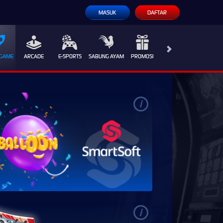
MASUK
DAFTAR
 GAME
ARCADE
E-SPORTS
SABUNG AYAM
PROMOSI
i
i