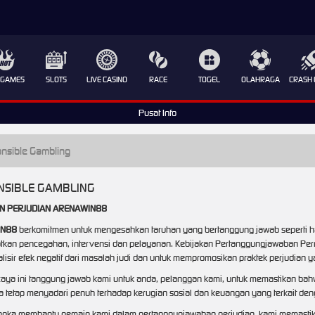
 GAMES
SLOTS
LIVE CASINO
RACE
TOGEL
OLAHRAGA
CRASH
Pusat Info
nsible Gambling
NSIBLE GAMBLING
AN PERJUDIAN ARENAWIN88
IN88
berkomitmen untuk mengesahkan taruhan yang bertanggung jawab seperti 
tkan pencegahan, intervensi dan pelayanan. Kebijakan Pertanggungjawaban Pe
isir efek negatif dari masalah judi dan untuk mempromosikan praktek perjudian 
aya ini tanggung jawab kami untuk anda, pelanggan kami, untuk memastikan bahw
 tetap menyadari penuh terhadap kerugian sosial dan keuangan yang terkait den
ngka membantu pemain kami dalam pertanggunjawaban perjudian, kami memastik