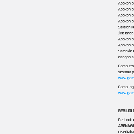
Apakah a
Apakah a
Apakah a
Apakah a
Setelah 
Jika anda
Apakah ar
Apakah be
Semakin 
dengan se
Gamblers
sesama pe
www.gam
Gambling 
www.gamb
BERJUDI
Bertaruh 
ARENAW
disediaka