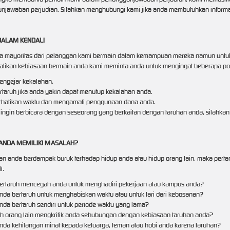
njawaban perjudian. Silahkan menghubungi kami jika anda membutuhkan informasi
DALAM KENDALI
 mayoritas dari pelanggan kami bermain dalam kemampuan mereka namun untuk be
likan kebiasaan bermain anda kami meminta anda untuk mengingat beberapa poin
engejar kekalahan.
taruh jika anda yakin dapat menutup kekalahan anda.
erhatikan waktu dan mengamati penggunaan dana anda.
 ingin berbicara dengan seseorang yang berkaitan dengan taruhan anda, silahkan h
ANDA MEMILIKI MASALAH?
han anda berdampak buruk terhadap hidup anda atau hidup orang lain, maka per
i.
ertaruh mencegah anda untuk menghadiri pekerjaan atau kampus anda?
da bertaruh untuk menghabiskan waktu atau untuk lari dari kebosanan?
da bertaruh sendiri untuk periode waktu yang lama?
h orang lain mengkritik anda sehubungan dengan kebiasaan taruhan anda?
da kehilangan minat kepada keluarga, teman atau hobi anda karena taruhan?