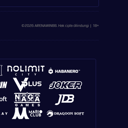
©2026 ARENAWIN88. Hak cipta dilindungi | 18+