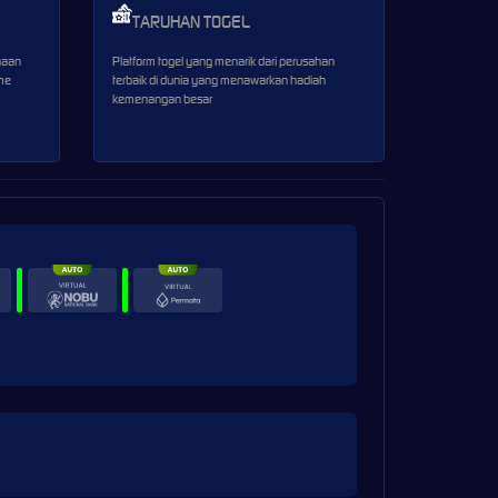
TARUHAN TOGEL
haan
Platform togel yang menarik dari perusahan
ame
terbaik di dunia yang menawarkan hadiah
kemenangan besar