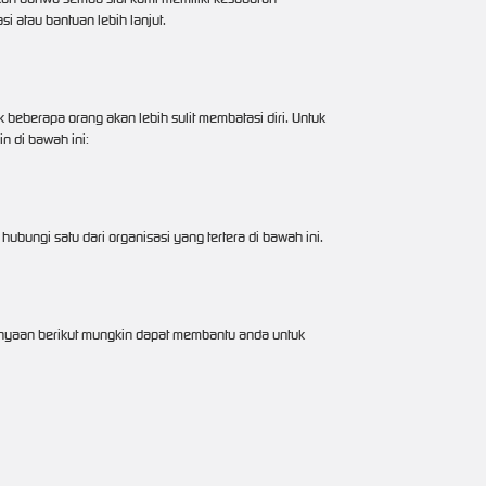
 atau bantuan lebih lanjut.
berapa orang akan lebih sulit membatasi diri. Untuk
 di bawah ini:
ubungi satu dari organisasi yang tertera di bawah ini.
tanyaan berikut mungkin dapat membantu anda untuk