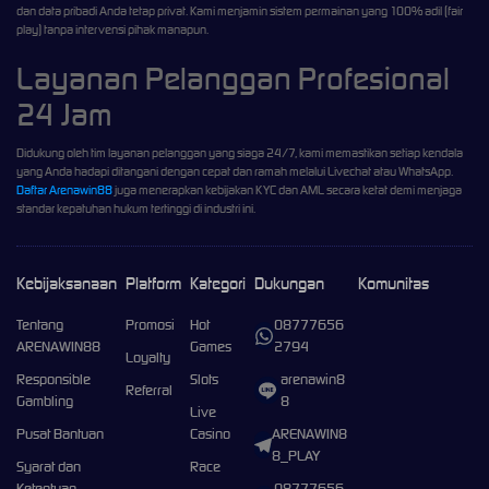
dan data pribadi Anda tetap privat. Kami menjamin sistem permainan yang 100% adil (fair
play) tanpa intervensi pihak manapun.
Layanan Pelanggan Profesional
24 Jam
Didukung oleh tim layanan pelanggan yang siaga 24/7, kami memastikan setiap kendala
yang Anda hadapi ditangani dengan cepat dan ramah melalui Livechat atau WhatsApp.
Daftar Arenawin88
juga menerapkan kebijakan KYC dan AML secara ketat demi menjaga
standar kepatuhan hukum tertinggi di industri ini.
Kebijaksanaan
Platform
Kategori
Dukungan
Komunitas
Tentang
Promosi
Hot
08777656
ARENAWIN88
Games
2794
Loyalty
Responsible
Slots
arenawin8
Referral
Gambling
8
Live
Pusat Bantuan
Casino
ARENAWIN8
8_PLAY
Syarat dan
Race
Ketentuan
08777656