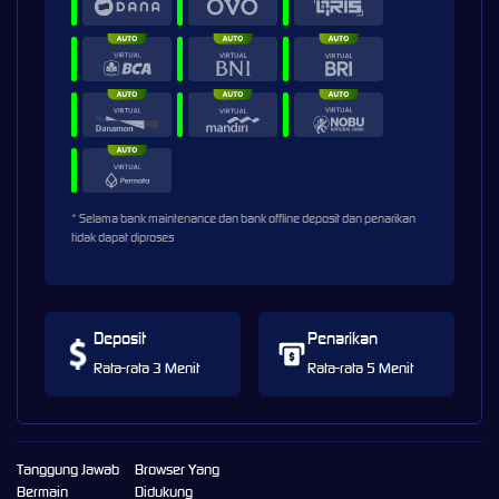
* Selama bank maintenance dan bank offline deposit dan penarikan
tidak dapat diproses
Deposit
Penarikan
Rata-rata 3 Menit
Rata-rata 5 Menit
Tanggung Jawab
Browser Yang
Bermain
Didukung