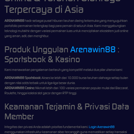
Terpercaya di Asia
ARENAWIN88
hadir sebagai pusat hiburan taruhan daring terkemuka yang menyuguhkan
portofolio permainan terlengkap bagi para pemain di seluruh Asia. Kami menggabungkan
teknologi mutakhir dengan variasi permainan luas untuk menciptakan ekosistem judi online
yang aman, adil, dan menghibur.
Produk Unggulan
Arenawin88
:
Sportsbook & Kasino
Kami menawarkan pengalaman bertaruh yang kompetitif melalui dua pilar utama kami:
ARENAWIN88 Sportsbook:
Akses ke lebih dari 10.000 bursa taruhan olahraga setiap bulan
dengan nilai odds terbaik untuk liga-liga besar dunia.
ARENAWIN88 Casino:
Nikmati lebih dari 100 variasi permainan populer mulai dari Baccarat,
Roulette, hingga koleksi slot gacor dengan RTP tinggi.
Keamanan Terjamin & Privasi Data
Member
Integritas dan privasi Anda adalah prioritas fundamental kami.
Login Arenawin88
menggunakan infrastruktur keamanan siber tercanggih guna memastikan setiap transaksi