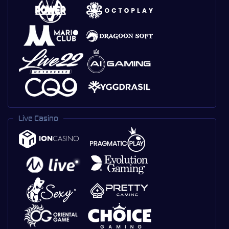
Live Casino