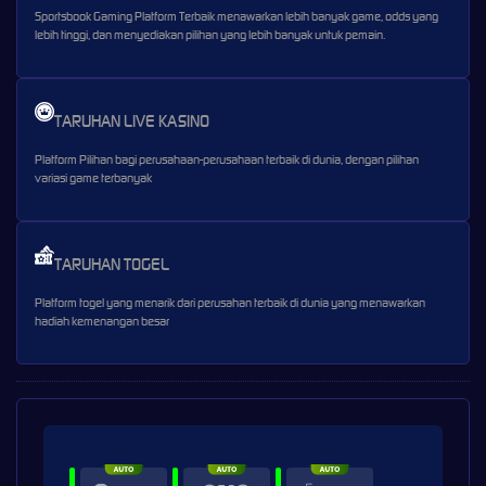
Sportsbook Gaming Platform Terbaik menawarkan lebih banyak game, odds yang
lebih tinggi, dan menyediakan pilihan yang lebih banyak untuk pemain.
TARUHAN LIVE KASINO
Platform Pilihan bagi perusahaan-perusahaan terbaik di dunia, dengan pilihan
variasi game terbanyak
TARUHAN TOGEL
Platform togel yang menarik dari perusahan terbaik di dunia yang menawarkan
hadiah kemenangan besar