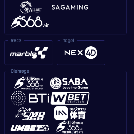
Race
Togel
Olahraga