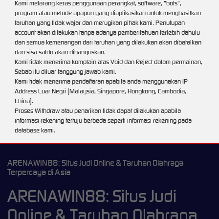
Kami melarang keras penggunaan perangkat, software, "bots",
program atau metode apapun yang diaplikasikan untuk menghasilkan
taruhan yang tidak wajar dan merugikan pihak kami. Penutupan
account akan dilakukan tanpa adanya pemberitahuan terlebih dahulu
dan semua kemenangan dari taruhan yang dilakukan akan dibatalkan
dan sisa saldo akan dihanguskan.
Kami tidak menerima komplain atas Void dan Reject dalam permainan,
Sebab itu diluar tanggung jawab kami.
Kami tidak menerima pendaftaran apabila anda menggunakan IP
Address Luar Negri (Malaysia, Singapore, Hongkong, Cambodia,
China).
Proses Withdraw atau penarikan tidak dapat dilakukan apabila
informasi rekening tertuju berbeda seperti informasi rekening pada
database kami.
ARENAWIN88: Situs Judi Online & Taruhan Olahraga
Terpercaya di Asia
ARENAWIN88: Situs Judi
Online & Taruhan Olahraga