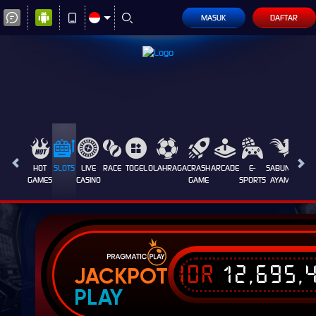
MASUK
DAFTAR
HOT
SLOTS
LIVE
RACE
TOGEL
OLAHRAGA
CRASH
ARCADE
E-
SABUNG
PROM
GAMES
CASINO
GAME
SPORTS
AYAM
IDR
12,695,
JACKPOT
PLAY