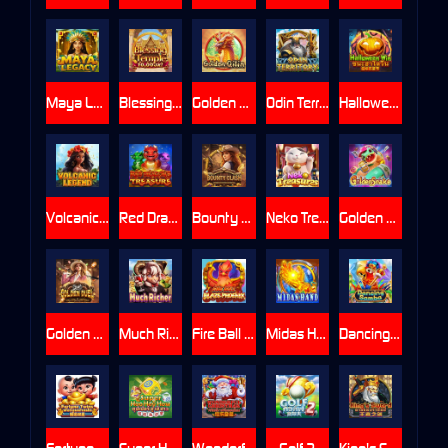
Maya Legacy
Blessing Temple
Golden Qilin
Odin Territory
Halloween Win
Volcanic Legend
Red Dragon’s Treasure
Bounty Clash
Neko Treasures
Golden Snake
Golden Duel
Much Richer
Fire Ball Blaze Phoenix
Midas Hand
Dancing Samba