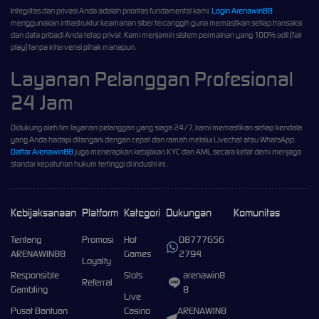
Integritas dan privasi Anda adalah prioritas fundamental kami.
Login Arenawin88
menggunakan infrastruktur keamanan siber tercanggih guna memastikan setiap transaksi
dan data pribadi Anda tetap privat. Kami menjamin sistem permainan yang 100% adil (fair
play) tanpa intervensi pihak manapun.
Layanan Pelanggan Profesional
24 Jam
Didukung oleh tim layanan pelanggan yang siaga 24/7, kami memastikan setiap kendala
yang Anda hadapi ditangani dengan cepat dan ramah melalui Livechat atau WhatsApp.
Daftar Arenawin88
juga menerapkan kebijakan KYC dan AML secara ketat demi menjaga
standar kepatuhan hukum tertinggi di industri ini.
Kebijaksanaan
Platform
Kategori
Dukungan
Komunitas
Tentang
Promosi
Hot
08777656
ARENAWIN88
Games
2794
Loyalty
Responsible
Slots
arenawin8
Referral
Gambling
8
Live
Pusat Bantuan
Casino
ARENAWIN8