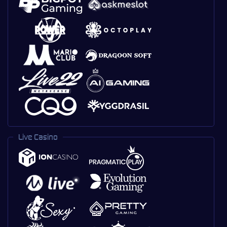
Live Casino