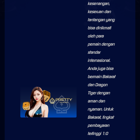
kesenangan,
keseruan dan
tantangan yang
bisa dinikmati
oleh para
pemain dengan
standar
internasional.
Anda juga bisa
bermain Bakarat
dan Dragon
Tiger dengan
aman dan
nyaman. Untuk
Bakarat, tingkat
pembayaran
tertinggi 1:0