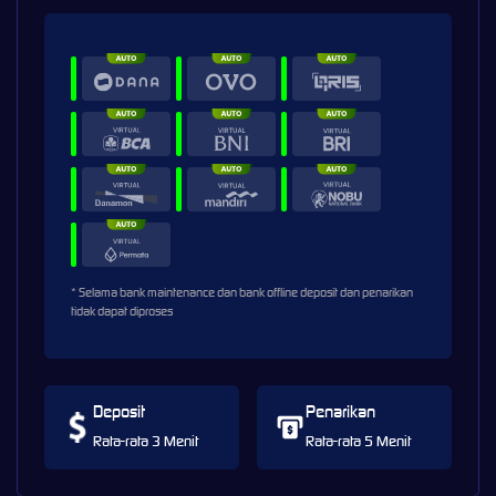
* Selama bank maintenance dan bank offline deposit dan penarikan
tidak dapat diproses
Deposit
Penarikan
Rata-rata 3 Menit
Rata-rata 5 Menit