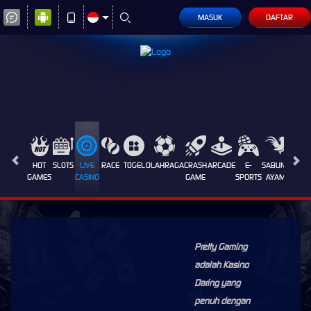
MASUK
DAFTAR
HOT
SLOTS
LIVE
RACE
TOGEL
OLAHRAGA
CRASH
ARCADE
E-
SABUNG
PROM
GAMES
CASINO
GAME
SPORTS
AYAM
Pretty Gaming
adalah Kasino
Daring yang
penuh dengan