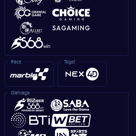
Race
Togel
Olahraga