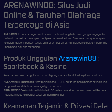
ARENAWIN88: Situs Judi
Online & Taruhan Olahraga
Terpercaya di Asia
ARENAWIN88
hadir sebagai pusat hiburan taruhan daring terkemuka yang menyuguhkan
portofolio permainan terlengkap bagi para pemain di seluruh Asia. Kami menggabungkan
teknologi mutakhir dengan variasi permainan luas untuk menciptakan ekosistem judi online
yang aman, adil, dan menghibur.
Produk Unggulan
Arenawin88
:
Sportsbook & Kasino
Kami menawarkan pengalaman bertaruh yang kompetitif melalui dua pilar utama kami:
ARENAWIN88 Sportsbook:
Akses ke lebih dari 10.000 bursa taruhan olahraga setiap bulan
dengan nilai odds terbaik untuk liga-liga besar dunia.
ARENAWIN88 Casino:
Nikmati lebih dari 100 variasi permainan populer mulai dari Baccarat,
Roulette, hingga koleksi slot gacor dengan RTP tinggi.
Keamanan Terjamin & Privasi Data