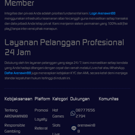
Member
Integritas dan privasi Anda adalah prioritas fundamental kami.
Login Arenawin88
menggunakan infrastruktur keamanan siber tercanggih guna memastikan setiap transaksi
dan data pribadi Anda tetap privat. Kami menjamin sistem permainan yang 100% adil (fair
play) tanpa intervensi pihak manapun.
Layanan Pelanggan Profesional
24 Jam
Didukung oleh tim layanan pelanggan yang siaga 24/7, kami memastikan setiap kendala
yang Anda hadapi ditangani dengan cepat dan ramah melalui Livechat atau WhatsApp.
Daftar Arenawin88
juga menerapkan kebijakan KYC dan AML secara ketat demi menjaga
standar kepatuhan hukum tertinggi di industri ini.
Kebijaksanaan
Platform
Kategori
Dukungan
Komunitas
Tentang
Promosi
Hot
08777656
ARENAWIN88
Games
2794
Loyalty
Responsible
Slots
arenawin8
Referral
Gambling
8
Live