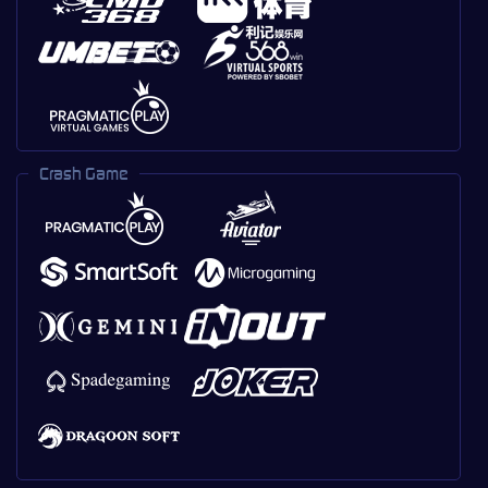
Crash Game