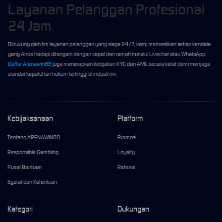
Layanan Pelanggan Profesional
24 Jam
Didukung oleh tim layanan pelanggan yang siaga 24/7, kami memastikan setiap kendala
yang Anda hadapi ditangani dengan cepat dan ramah melalui Livechat atau WhatsApp.
Daftar Arenawin88
juga menerapkan kebijakan KYC dan AML secara ketat demi menjaga
standar kepatuhan hukum tertinggi di industri ini.
Kebijaksanaan
Platform
Tentang ARENAWIN88
Promosi
Responsible Gambling
Loyalty
Pusat Bantuan
Referral
Syarat dan Ketentuan
Kategori
Dukungan