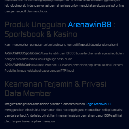
teknologi mutakhir dengan variasi permainan luas untuk menciptakan ekosistem judi online
yang aman, adil, dan menghibur.
Produk Unggulan
Arenawin88
:
Sportsbook & Kasino
Kami menawarkan pengalaman bertaruh yang kompetitif melalui dua pilar utama kami:
ARENAWIN88 Sportsbook:
Akses ke lebih dari 10.000 bursa taruhan olahraga setiap bulan
dengan nilai odds terbaik untuk liga-liga besar dunia.
ARENAWIN88 Casino:
Nikmati lebih dari 100 variasi permainan populer mulai dari Baccarat,
Roulette, hingga koleksi slot gacor dengan RTP tinggi.
Keamanan Terjamin & Privasi
Data Member
Integritas dan privasi Anda adalah prioritas fundamental kami.
Login Arenawin88
menggunakan infrastruktur keamanan siber tercanggih guna memastikan setiap transaksi
dan data pribadi Anda tetap privat. Kami menjamin sistem permainan yang 100% adil (fair
play) tanpa intervensi pihak manapun.